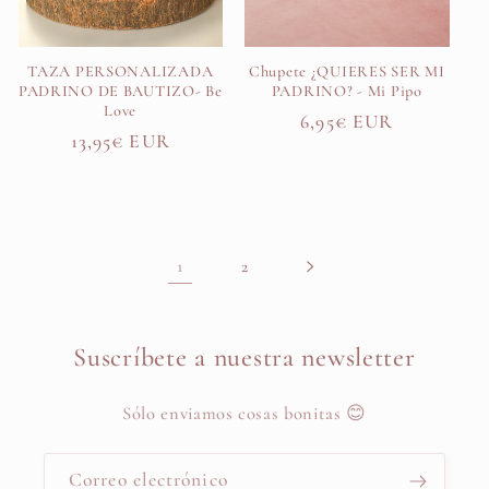
TAZA PERSONALIZADA
Chupete ¿QUIERES SER MI
PADRINO DE BAUTIZO- Be
PADRINO? - Mi Pipo
Love
Precio
6,95€ EUR
Precio
13,95€ EUR
habitual
habitual
1
2
Suscríbete a nuestra newsletter
Sólo enviamos cosas bonitas 😊
Correo electrónico