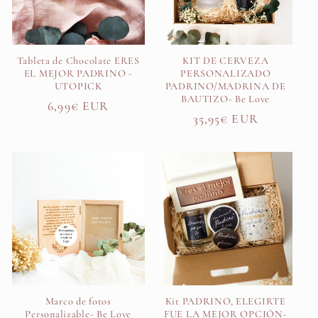
Tableta de Chocolate ERES
KIT DE CERVEZA
EL MEJOR PADRINO -
PERSONALIZADO
UTOPICK
PADRINO/MADRINA DE
BAUTIZO- Be Love
Precio
6,99€ EUR
Precio
35,95€ EUR
habitual
habitual
Marco de fotos
Kit PADRINO, ELEGIRTE
Personalizable- Be Love
FUE LA MEJOR OPCIÓN-