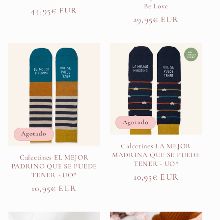
Be Love
Precio
44,95€ EUR
Precio
29,95€ EUR
habitual
habitual
Agotado
Agotado
Calcetines LA MEJOR
MADRINA QUE SE PUEDE
Calcetines EL MEJOR
TENER - UO*
PADRINO QUE SE PUEDE
TENER - UO*
Precio
10,95€ EUR
Precio
10,95€ EUR
habitual
habitual