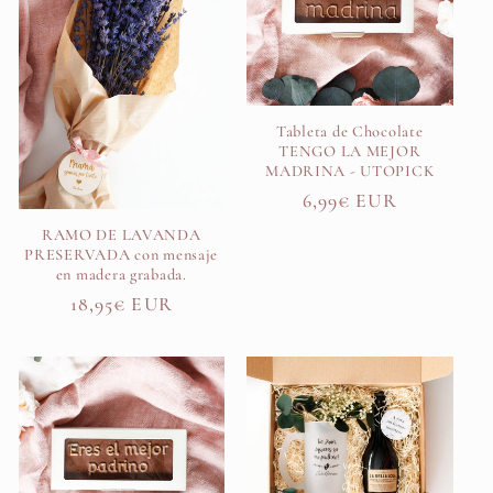
ó
n
Tableta de Chocolate
:
TENGO LA MEJOR
MADRINA - UTOPICK
Precio
6,99€ EUR
habitual
RAMO DE LAVANDA
PRESERVADA con mensaje
en madera grabada.
Precio
18,95€ EUR
habitual