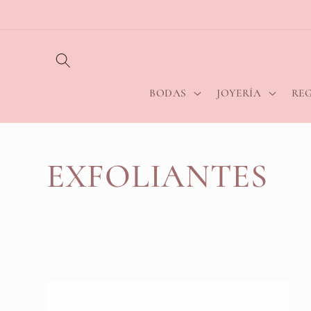
Ir
directamente
al contenido
BODAS
JOYERÍA
RE
C
EXFOLIANTES
o
l
e