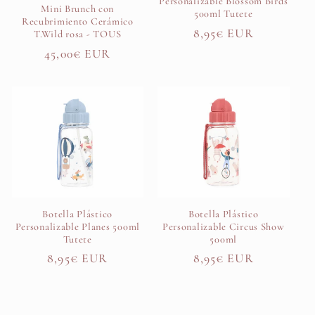
Personalizable Blossom Birds
Mini Brunch con
500ml Tutete
Recubrimiento Cerámico
Precio
8,95€ EUR
T.Wild rosa - TOUS
habitual
Precio
45,00€ EUR
habitual
Botella Plástico
Botella Plástico
Personalizable Planes 500ml
Personalizable Circus Show
Tutete
500ml
Precio
8,95€ EUR
Precio
8,95€ EUR
habitual
habitual