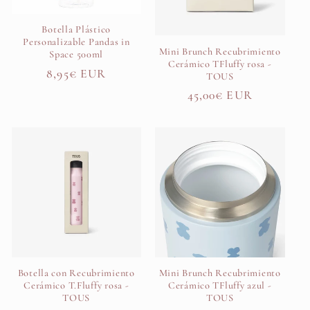
ó
Botella Plástico
Personalizable Pandas in
Mini Brunch Recubrimiento
n
Space 500ml
Cerámico TFluffy rosa -
Precio
8,95€ EUR
TOUS
:
habitual
Precio
45,00€ EUR
habitual
Botella con Recubrimiento
Mini Brunch Recubrimiento
Cerámico T.Fluffy rosa -
Cerámico TFluffy azul -
TOUS
TOUS