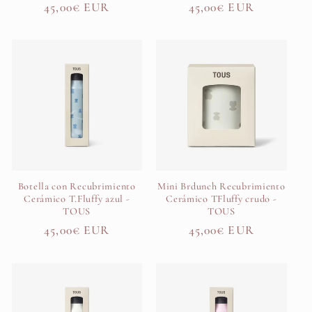
Precio
45,00€ EUR
Precio
45,00€ EUR
habitual
habitual
Botella con Recubrimiento
Mini Brdunch Recubrimiento
Cerámico T.Fluffy azul -
Cerámico TFluffy crudo -
TOUS
TOUS
Precio
45,00€ EUR
Precio
45,00€ EUR
habitual
habitual