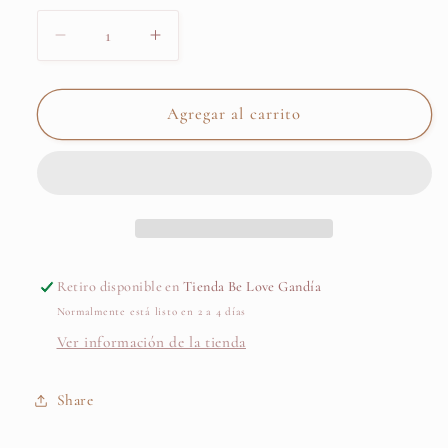
Reducir
Aumentar
cantidad
cantidad
para
para
Bolsa
Bolsa
Agregar al carrito
de
de
maternidad
maternidad
MOOS
MOOS
OLIVE
OLIVE
GREEN
GREEN
-
-
Jollein
Jollein
Retiro disponible en
Tienda Be Love Gandía
Normalmente está listo en 2 a 4 días
Ver información de la tienda
Share