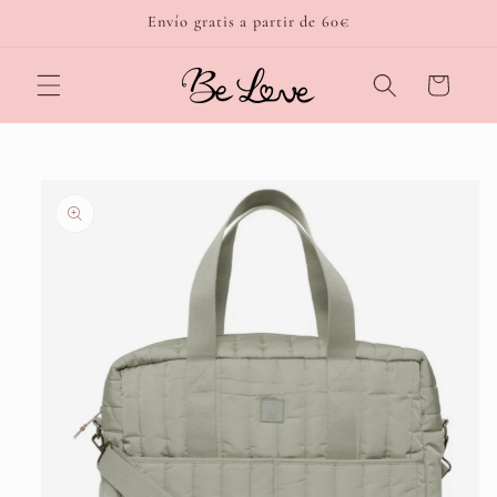
Ir
Envío gratis a partir de 60€
directamente
al contenido
Carrito
Ir
directamente
a la
información
del producto