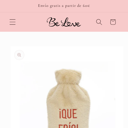
Ir
Envío gratis a partir de 60€
directamente
al contenido
Carrito
Ir
directamente
a la
información
del producto