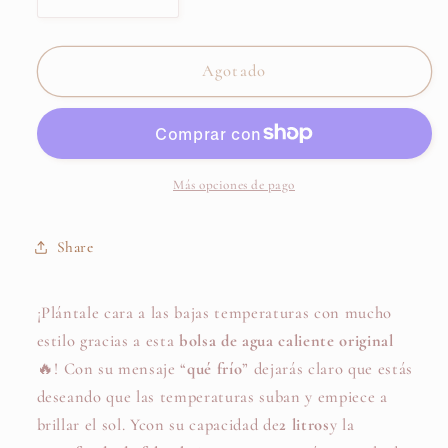
Reducir
Aumentar
cantidad
cantidad
para
para
Bolsa
Bolsa
Agotado
de
de
agua
agua
¡Qué
¡Qué
frío!-
frío!-
Fisura
Fisura
Más opciones de pago
Share
¡
Plántale cara a las bajas temperaturas con mucho
estilo gracias a esta
bolsa de agua caliente original
🔥
!
Con su mensaje “
qué frío
” dejarás claro que estás
deseando que las temperaturas suban y empiece a
brillar el sol. Y
con su capacidad de
2 litros
y la