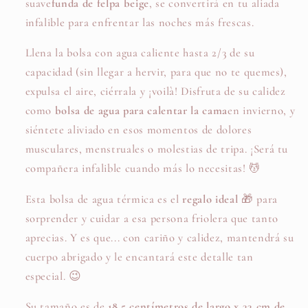
suave
funda de felpa beige
, se convertirá en tu aliada
infalible para enfrentar las noches más frescas.
Llena la bolsa con agua caliente hasta 2/3 de su
capacidad (sin llegar a hervir, para que no te quemes),
expulsa el aire, ciérrala y ¡voilà! Disfruta de su calidez
como
bolsa de agua para calentar la cama
en invierno, y
siéntete aliviado en esos momentos de dolores
musculares, menstruales o molestias de tripa. ¡Será tu
compañera infalible cuando más lo necesitas! 💆
‍
Esta bolsa de agua térmica es el
regalo ideal
🎁 para
sorprender y cuidar a esa persona friolera que tanto
aprecias. Y es que... con cariño y calidez, mantendrá su
cuerpo abrigado y le encantará este detalle tan
especial. 😉
Su tamaño es de
18,5 centímetros de largo x 33 cm de