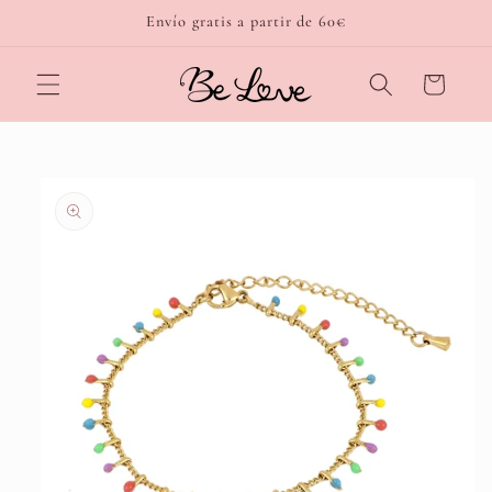
Ir
Envío gratis a partir de 60€
directamente
al contenido
Carrito
Ir
directamente
a la
información
del producto