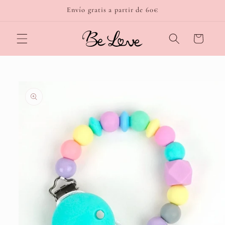
Ir
Envío gratis a partir de 60€
directamente
al contenido
Carrito
Ir
directamente
a la
información
del producto