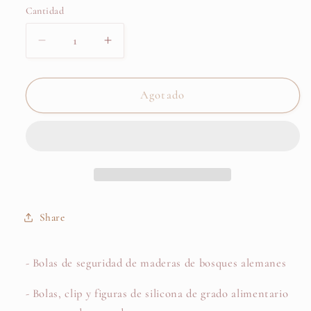
Cantidad
Cantidad
Reducir
Aumentar
cantidad
cantidad
para
para
Cadena
Cadena
Agotado
PORTACHUPETES
PORTACHUPETES
de
de
Silicona
Silicona
CANDY
CANDY
-
-
Mi
Mi
Pipo
Pipo
Share
- Bolas de seguridad de maderas de bosques alemanes
- Bolas, clip y figuras de silicona de grado alimentario