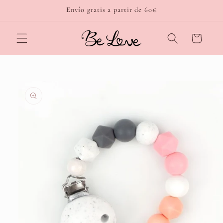
Ir
Envío gratis a partir de 60€
directamente
al contenido
Carrito
Ir
directamente
a la
información
del producto