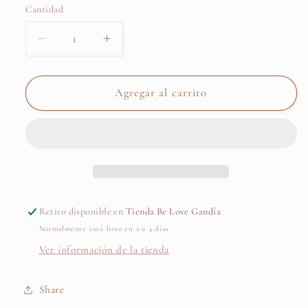
Cantidad
Cantidad
Reducir
Aumentar
cantidad
cantidad
para
para
Cadena
Cadena
Agregar al carrito
PORTACHUPETES
PORTACHUPETES
de
de
Silicona
Silicona
LOUISE
LOUISE
-
-
Mi
Mi
Pipo
Pipo
Retiro disponible en
Tienda Be Love Gandía
Normalmente está listo en 2 a 4 días
Ver información de la tienda
Share