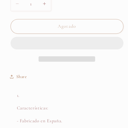
Reducir
Aumentar
cantidad
cantidad
para
para
Chupete
Chupete
Agotado
MI
MI
LÍMITE
LÍMITE
SERÁN
SERÁN
LAS
LAS
ESTRELLAS
ESTRELLAS
Azul
Azul
Celeste-
Celeste-
Share
Mi
Mi
Pipo
Pipo
Características:
- Fabricado en España.