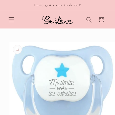
Ir
Envío gratis a partir de 60€
directamente
al contenido
Carrito
Ir
directamente
a la
información
del producto