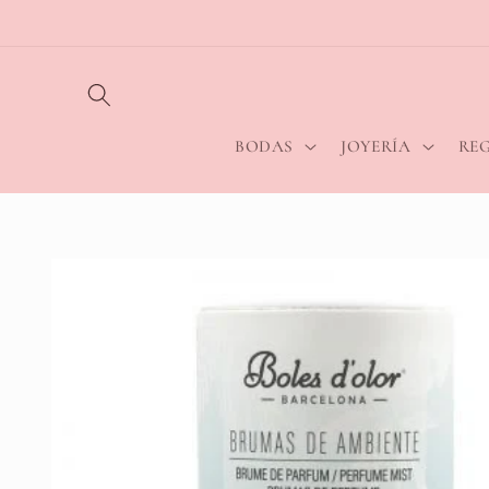
Ir
directamente
al contenido
BODAS
JOYERÍA
RE
Ir
directamente
a la
información
del producto