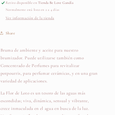
Retiro disponible en
Tienda Be Love Gandía
Boles
Boles
Normalmente está listo en 2 a 4 días
d’olor
d’olor
Ver información de la tienda
Share
Bruma de ambiente y aceite para nuestro
brumizador
.
Puede utilizarse también como
Concentrado de Perfumes para revitalizar
potpourris, para perfumar cerámicas, y en una gran
variedad de aplicaciones.
La Flor de Loto es un tesoro de las aguas más
escondidas; viva, dinámica, sensual y vibrante,
crece inmaculada en el agua en busca de la luz.