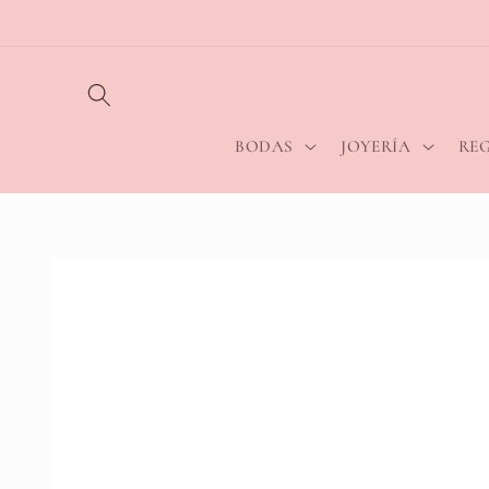
Ir
directamente
al contenido
BODAS
JOYERÍA
RE
Ir
directamente
a la
información
del producto