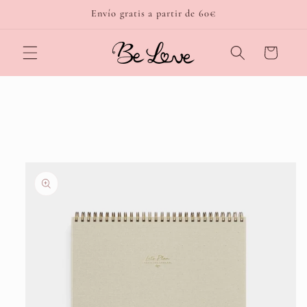
Ir
Envío gratis a partir de 60€
directamente
al contenido
Carrito
Ir
directamente
a la
información
del producto