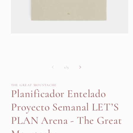
Abrir
elemento
multimedia
1
en
una
ventana
modal
de
1
/
5
THE GREAT MOUSTACHE
Planificador Entelado
Proyecto Semanal LET’S
PLAN Arena - The Great