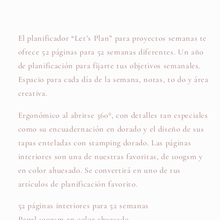
Moustache
Moustache
El planificador “Let’s Plan” para proyectos semanas te
ofrece 52 páginas para 52 semanas diferentes. Un año
de planificación para fijarte tus objetivos semanales.
Espacio para cada día de la semana, notas, to do y área
creativa.
Ergonómico al abrirse 360º, con detalles tan especiales
como su encuadernación en dorado y el diseño de sus
tapas enteladas con stamping dorado. Las páginas
interiores son una de nuestras favoritas, de 100gsm y
en color ahuesado. Se convertirá en uno de tus
artículos de planificación favorito.
52 páginas interiores para 52 semanas
Papel 100gsm en color ahuesado