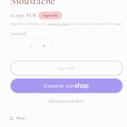
Moustache
Precio
21,95€ EUR
Agotado
habitual
Impuestos incluidos. Los
gastos de envío
se calculan en la pantalla de pago.
Cantidad
Cantidad
Reducir
Aumentar
cantidad
cantidad
para
para
Planificador
Planificador
Agotado
Entelado
Entelado
Proyecto
Proyecto
Semanal
Semanal
LET’S
LET’S
PLAN
PLAN
Más opciones de pago
Arena
Arena
-
-
Share
The
The
Great
Great